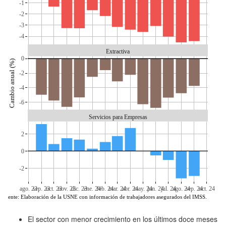
-1
-2
-3
-4
Extractiva
0
Cambio anual (%)
-2
-4
-6
Servicios para Empresas
2
0
-2
ago. 23
sep. 23
oct. 23
nov. 23
dic. 23
ene. 24
feb. 24
mar. 24
abr. 24
may. 24
jun. 24
jul. 24
ago. 24
sep. 24
oct. 24
Fuente: Elaboración de la USNE con información de trabajadores asegurados del IMSS.
El sector con menor crecimiento en los últimos doce meses