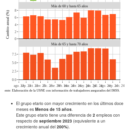
Más de 60 y hasta 65 años
8
Cambio anual (%)
6
4
2
0
Más de 65 y hasta 70 años
7.5
5.0
2.5
0.0
ago. 23
sep. 23
oct. 23
nov. 23
dic. 23
ene. 24
feb. 24
mar. 24
abr. 24
may. 24
jun. 24
jul. 24
ago. 24
sep. 24
oct. 24
Fuente: Elaboración de la USNE con información de trabajadores asegurados del IMSS.
El grupo etario con mayor crecimiento en los últimos doce
meses es
Menos de 15 años
.
Este grupo etario tiene una diferencia de
2
empleos con
respecto de
septiembre 2023
(equivalente a un
crecimiento anual del
200%
).