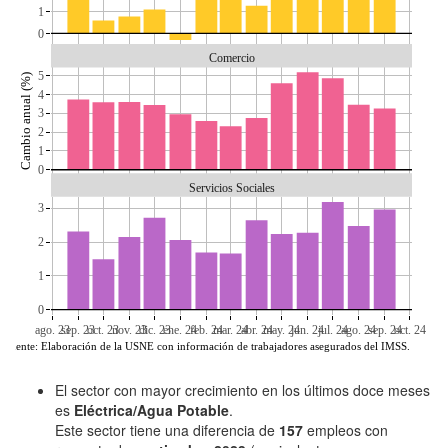
1
0
Comercio
5
Cambio anual (%)
4
3
2
1
0
Servicios Sociales
3
2
1
0
ago. 23
sep. 23
oct. 23
nov. 23
dic. 23
ene. 24
feb. 24
mar. 24
abr. 24
may. 24
jun. 24
jul. 24
ago. 24
sep. 24
oct. 24
Fuente: Elaboración de la USNE con información de trabajadores asegurados del IMSS.
El sector con mayor crecimiento en los últimos doce meses
es
Eléctrica/Agua Potable
.
Este sector tiene una diferencia de
157
empleos con