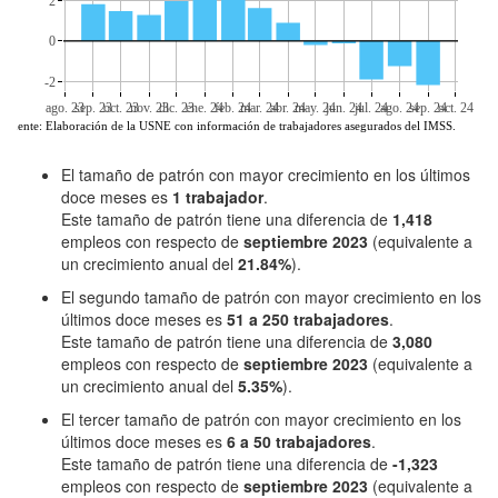
2
0
-2
ago. 23
sep. 23
oct. 23
nov. 23
dic. 23
ene. 24
feb. 24
mar. 24
abr. 24
may. 24
jun. 24
jul. 24
ago. 24
sep. 24
oct. 24
Fuente: Elaboración de la USNE con información de trabajadores asegurados del IMSS.
El tamaño de patrón con mayor crecimiento en los últimos
doce meses es
1 trabajador
.
Este tamaño de patrón tiene una diferencia de
1,418
empleos con respecto de
septiembre 2023
(equivalente a
un crecimiento anual del
21.84%
).
El segundo tamaño de patrón con mayor crecimiento en los
últimos doce meses es
51 a 250 trabajadores
.
Este tamaño de patrón tiene una diferencia de
3,080
empleos con respecto de
septiembre 2023
(equivalente a
un crecimiento anual del
5.35%
).
El tercer tamaño de patrón con mayor crecimiento en los
últimos doce meses es
6 a 50 trabajadores
.
Este tamaño de patrón tiene una diferencia de
-1,323
empleos con respecto de
septiembre 2023
(equivalente a