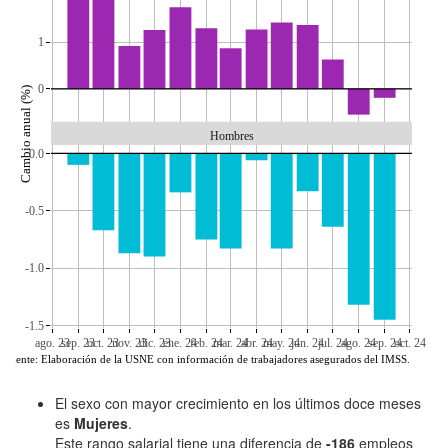
1
0
Cambio anual (%)
Hombres
0.0
-0.5
-1.0
-1.5
ago. 23
sep. 23
oct. 23
nov. 23
dic. 23
ene. 24
feb. 24
mar. 24
abr. 24
may. 24
jun. 24
jul. 24
ago. 24
sep. 24
oct. 24
Fuente: Elaboración de la USNE con información de trabajadores asegurados del IMSS.
El sexo con mayor crecimiento en los últimos doce meses
es
Mujeres
.
Este rango salarial tiene una diferencia de
-186
empleos