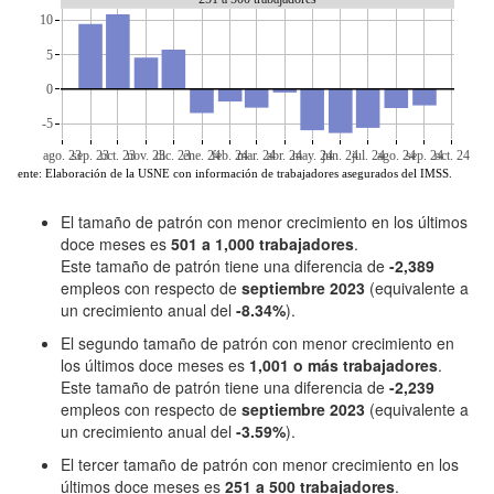
10
5
0
-5
ago. 23
sep. 23
oct. 23
nov. 23
dic. 23
ene. 24
feb. 24
mar. 24
abr. 24
may. 24
jun. 24
jul. 24
ago. 24
sep. 24
oct. 24
Fuente: Elaboración de la USNE con información de trabajadores asegurados del IMSS.
El tamaño de patrón con menor crecimiento en los últimos
doce meses es
501 a 1,000 trabajadores
.
Este tamaño de patrón tiene una diferencia de
-2,389
empleos con respecto de
septiembre 2023
(equivalente a
un crecimiento anual del
-8.34%
).
El segundo tamaño de patrón con menor crecimiento en
los últimos doce meses es
1,001 o más trabajadores
.
Este tamaño de patrón tiene una diferencia de
-2,239
empleos con respecto de
septiembre 2023
(equivalente a
un crecimiento anual del
-3.59%
).
El tercer tamaño de patrón con menor crecimiento en los
últimos doce meses es
251 a 500 trabajadores
.