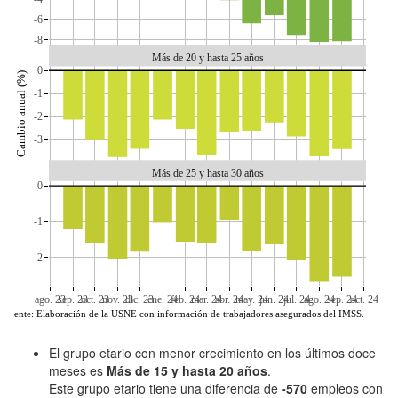
-6
-8
Más de 20 y hasta 25 años
0
Cambio anual (%)
-1
-2
-3
Más de 25 y hasta 30 años
0
-1
-2
ago. 23
sep. 23
oct. 23
nov. 23
dic. 23
ene. 24
feb. 24
mar. 24
abr. 24
may. 24
jun. 24
jul. 24
ago. 24
sep. 24
oct. 24
Fuente: Elaboración de la USNE con información de trabajadores asegurados del IMSS.
El grupo etario con menor crecimiento en los últimos doce
meses es
Más de 15 y hasta 20 años
.
Este grupo etario tiene una diferencia de
-570
empleos con