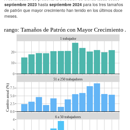
septiembre 2023
hasta
septiembre 2024
para los tres tamaños
de patrón que mayor crecimiento han tenido en los últimos doce
meses.
urango: Tamaños de Patrón con Mayor Crecimiento A
1 trabajador
20
10
0
51 a 250 trabajadores
Cambio anual (%)
7.5
5.0
2.5
0.0
6 a 50 trabajadores
4