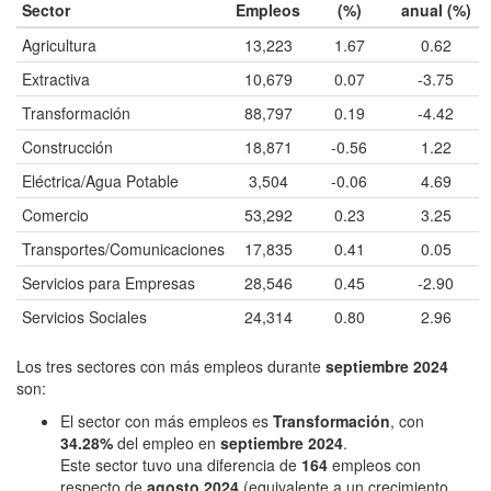
Sector
Empleos
(%)
anual (%)
Agricultura
13,223
1.67
0.62
Extractiva
10,679
0.07
-3.75
Transformación
88,797
0.19
-4.42
Construcción
18,871
-0.56
1.22
Eléctrica/Agua Potable
3,504
-0.06
4.69
Comercio
53,292
0.23
3.25
Transportes/Comunicaciones
17,835
0.41
0.05
Servicios para Empresas
28,546
0.45
-2.90
Servicios Sociales
24,314
0.80
2.96
Los tres sectores con más empleos durante
septiembre 2024
son:
El sector con más empleos es
Transformación
, con
34.28%
del empleo en
septiembre 2024
.
Este sector tuvo una diferencia de
164
empleos con
respecto de
agosto 2024
(equivalente a un crecimiento